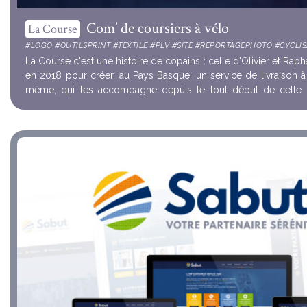
Com’ de coursiers à vélo
La Course
#LOGO #OUTILSPRINT #TEXTILE #PLV #SITE #REPORTAGEPHOTO #CYCLI
La Course c'est une histoire de copains : celle d'Olivier et Raph
en 2018 pour créer, au Pays Basque, un service de livraison à
même, qui les accompagne depuis le tout début de cette 
penser et concev...