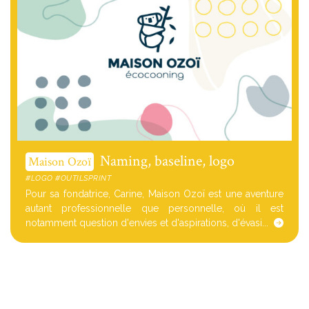
Naming, baseline, logo
Maison Ozoï
#LOGO #OUTILSPRINT
Pour sa fondatrice, Carine, Maison Ozoï est une aventure
autant professionnelle que personnelle, où il est
notamment question d'envies et d'aspirations, d'évasi...