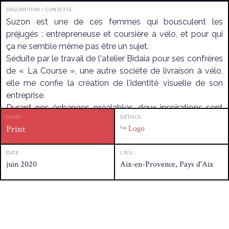
DESCRIPTION / CONTEXTE :
Suzon est une de ces femmes qui bousculent les
préjugés : entrepreneuse et coursière à vélo, et pour qui
ça ne semble même pas être un sujet.
Séduite par le travail de l'atelier Bidaia pour ses confrères
de « La Course », une autre société de livraison à vélo,
elle me confie la création de l'identité visuelle de son
entreprise.
Durant nos échanges préalables, deux inspirations sont
DANS :
DÉTAILS :
rapidement identifiées : l'esthétique des publicités dans
Print
Logo
les années 20, et les couleurs plus « yolo » des années
80.
DATE :
LIEU :
Le grand écart ? Peut-être, mais pas inconciliable pour
juin 2020
Aix-en-Provence, Pays d'Aix
autant !