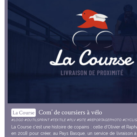
Com’ de coursiers à vélo
La Course
#LOGO #OUTILSPRINT #TEXTILE #PLV #SITE #REPORTAGEPHOTO #CYCLI
La Course c'est une histoire de copains : celle d'Olivier et Raph
en 2018 pour créer, au Pays Basque, un service de livraison à