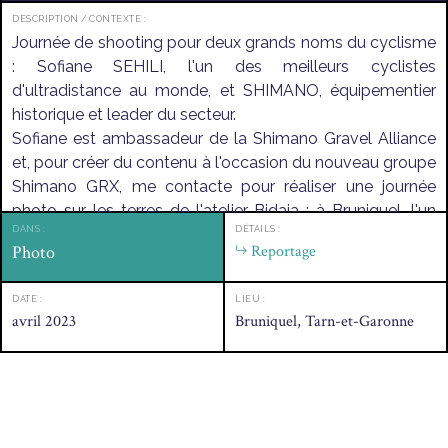
DESCRIPTION / CONTEXTE :
Journée de shooting pour deux grands noms du cyclisme
: Sofiane SEHILI, l'un des meilleurs cyclistes
d'ultradistance au monde, et SHIMANO, équipementier
historique et leader du secteur.
Sofiane est ambassadeur de la Shimano Gravel Alliance
et, pour créer du contenu à l'occasion du nouveau groupe
Shimano GRX, me contacte pour réaliser une journée
photo sur les terres de l'atelier Bidaia : à Bruniquel, l'un
DANS :
DÉTAILS :
des plus beaux villages de France.
Photo
Reportage
Fun fact, l'athlète impose néanmoins une petite condition
: pas question de se déplacer et de transporter tout le
DATE :
LIEU :
matériel photo en camion, le shooting se fera
avril 2023
Bruniquel, Tarn-et-Garonne
exclusivement à vélo (et musculaire, c'est mieux ! ).
Je définis alors un circuit menant à plusieurs spots photo
et le reconnais en VTT, l'objectif : m'assurer de sa
faisabilité, de son intérêt photographique et anticiper les
photos à faire.