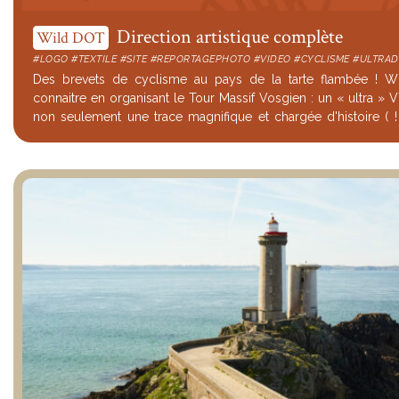
Direction artistique complète
Wild DOT
#LOGO #TEXTILE #SITE #REPORTAGEPHOTO #VIDEO #CYCLISME #ULTRAD
Des brevets de cyclisme au pays de la tarte flambée ! Wi
connaitre en organisant le Tour Massif Vosgien : un « ultra » VTT organisé avec,
non seulement une trace magnifique et chargée d'histoire ( !
organisation familiale, ...