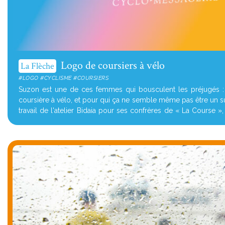
Logo de coursiers à vélo
La Flèche
#LOGO #CYCLISME #COURSIERS
Suzon est une de ces femmes qui bousculent les préjugés :
coursière à vélo, et pour qui ça ne semble même pas être un suj
travail de l'atelier Bidaia pour ses confrères de « La Course »
de livraison...