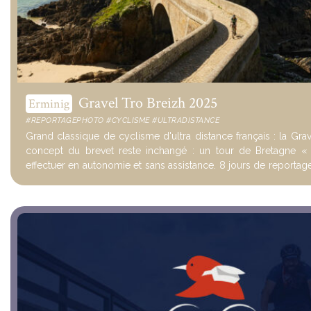
Gravel Tro Breizh 2025
Erminig
#REPORTAGEPHOTO #CYCLISME #ULTRADISTANCE
Grand classique de cyclisme d'ultra distance français : la Grav
concept du brevet reste inchangé : un tour de Bretagne « t
effectuer en autonomie et sans assistance. 8 jours de reportage
des pépites ...