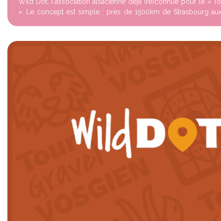
Wild Dot, l'association alsacienne déjà (re)connue pour le « T
». Le concept est simple : près de 1500km de Strasbourg aux
traversant 5 pay...